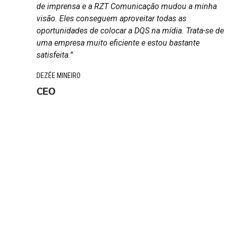
nham-
de imprensa e a RZT Comunicação mudou a minha
m,
visão. Eles conseguem aproveitar todas as
oportunidades de colocar a DQS na mídia. Trata-se de
os.
uma empresa muito eficiente e estou bastante
o da
satisfeita.”
izado
DEZÉE MINEIRO
 dar
CEO
mbém
es ou
.”