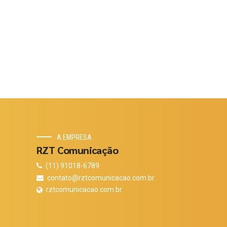
A EMPRESA
RZT Comunicação
(11) 91018-6789
contato@rztcomunicacao.com.br
rztcomunicacao.com.br