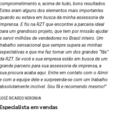
comprometimento e, acima de tudo, bons resultados.
RZT C
Estes eram alguns dos elementos mais importantes
todos
quando eu estava em busca da minha assessoria de
as cr
imprensa. E foi na RZT que encontrei a parceira ideal
com n
para um grandioso projeto, que tem por missão ajudar
saber
e servir milhões de vendedores no Brasil inteiro. Um
ético
trabalho sensacional que sempre supera as minhas
traba
expectativas e que me fez tornar um dos grandes “fãs”
MARCE
da RZT. Se você e sua empresa estão em busca de um
Emp
grande parceiro para sua assessoria de imprensa, a
sua procura acaba aqui. Entre em contato com o Almir
e com a equipe dele e surpreenda-se com um trabalho
absolutamente incrível. Sou fã e recomendo mesmo!”
JOSÉ RICARDO NORONHA
Especialista em vendas