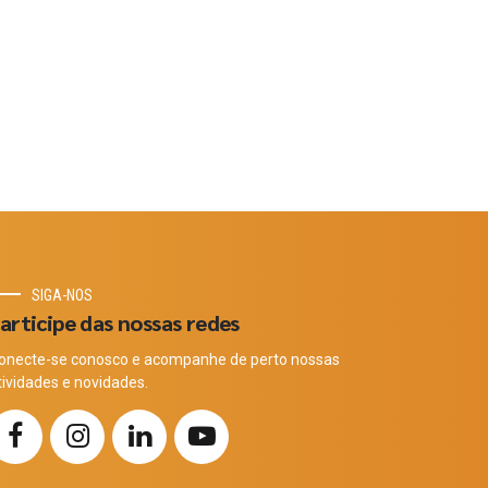
SIGA-NOS
articipe das nossas redes
onecte-se conosco e acompanhe de perto nossas
tividades e novidades.