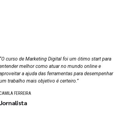
“O curso de Marketing Digital foi um ótimo start para
“O cu
entender melhor como atuar no mundo online e
algun
aproveitar a ajuda das ferramentas para desempenhar
omiss
um trabalho mais objetivo é certeiro.”
em qu
corri
CAMILA FERREIRA
impre
Jornalista
Juríd
ELAIN
Adv