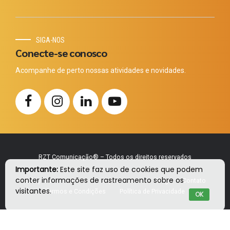
SIGA-NOS
Conecte-se conosco
Acompanhe de perto nossas atividades e novidades.
RZT Comunicação® – Todos os direitos reservados
Importante:
Este site faz uso de cookies que podem
conter informações de rastreamento sobre os
Soluções
Cursos
Depoimentos
Blog
Contato
visitantes.
Termos e Condições
Política de Privacidade
OK