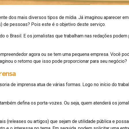
te dos mais diversos tipos de mídia. Já imaginou aparecer em TV
s) de pessoas? Pois este é o objetivo deste serviço.
do o Brasil. E os jornalistas que trabalham nas redações podem
ou empreendedor agora ou se tem uma pequena empresa. Você pode
imaginou o retorno que isso pode proporcionar para seu negócio?
prensa
ia de imprensa atua de várias formas. Logo no início do trabalh
ambém defina os porta-vozes. Ou seja, quem atenderá os jornal
iais (releases ou artigos) que sejam de utilidade pública e pos
nto e o interesse no tema. Em seguida, podem solicitar uma entr