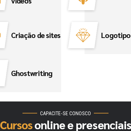
vídeos
Criação de sites
Logotipo
Ghostwriting
CAPACITE-SE CONOSCO
Cursos
online e presenciai