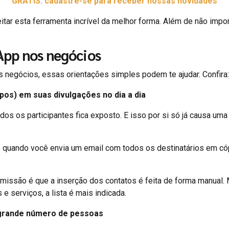
GRÁTIS: cadastre-se para receber nossas novidades
eitar esta ferramenta incrível da melhor forma. Além de não imp
App nos negócios
egócios, essas orientações simples podem te ajudar. Confira:
upos) em suas divulgações no dia a dia
dos os participantes fica exposto. E isso por si só já causa u
o quando você envia um email com todos os destinatários em cóp
missão é que a inserção dos contatos é feita de forma manual. 
 serviços, a lista é mais indicada.
 grande número de pessoas