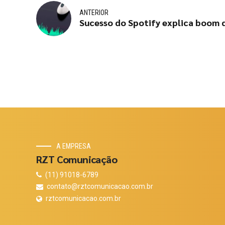
ANTERIOR
Sucesso do Spotify explica boom
A EMPRESA
RZT Comunicação
(11) 91018-6789
contato@rztcomunicacao.com.br
rztcomunicacao.com.br