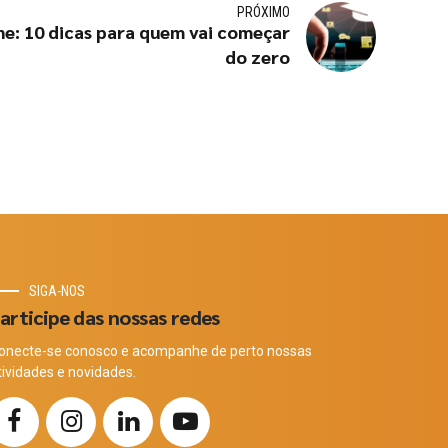
PRÓXIMO
ne: 10 dicas para quem vai começar
do zero
SIGA-NOS
articipe das nossas redes
onecte-se conosco e acompanhe de perto nossas
tividades e novidades.