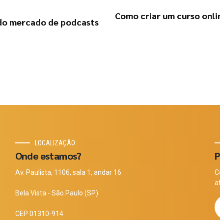
Como criar um curso onli
 do mercado de podcasts
LOCALIZAÇÃO
Onde estamos?
P
Av. Paulista, 1106, sala 1, andar 16
C
a
Bela Vista - São Paulo (SP)
CEP 01310-914