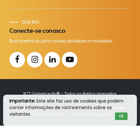
SIGA-NOS
Conecte-se conosco
Acompanhe de perto nossas atividades e novidades.
RZT Comunicação® – Todos os direitos reservados
Importante:
Este site faz uso de cookies que podem
conter informações de rastreamento sobre os
Soluções
Cursos
Depoimentos
Blog
Contato
visitantes.
Termos e Condições
Política de Privacidade
OK