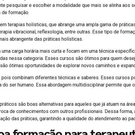
nte pesquisar e escolher a modalidade que mais se alinha aos se
 de formação.
 terapias holísticas, que abrange uma ampla gama de práticas 
apia vibracional, reflexologia, entre outras. Esse tipo de forma
ais abrangente das práticas holísticas.
 uma carga horária mais curta e focam em uma técnica específica
as nessa categoria. Esses cursos são ótimos para quem deseja
o ótimas oportunidades de explorar novos caminhos e expandir 
ois combinam diferentes técnicas e saberes. Esses cursos pode
ca do ser humano. Essa abordagem multidisciplinar permite que 
ráticos são boas alternativas para aqueles que já atuam na áre
roca de conhecimentos com outros profissionais. Dessa forma, a
zação das práticas, garantindo a qualidade do atendimento ao pac
a formação para terapeuta