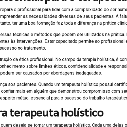
 prepara o profissional para lidar com a complexidade do ser h
ompreender as necessidades diversas de seus pacientes. A falt
nto, ter uma boa formação faz toda a diferença na prática clínic
versas técnicas e métodos que podem ser utilizados na prática.
entes às intervenções. Estar capacitado permite ao profissiona
sucesso no tratamento.
strução da ética profissional. No campo da terapia holística, é
onhecimento sobre limites éticos, confidencialidade e responsab
e podem ser causados por abordagens inadequadas.
ança aos pacientes. Quando um terapeuta holístico possui certif
a confiar mais em alguém que demonstrou compromisso com seu
respeito mútuo, essencial para o sucesso do trabalho terapêutic
a terapeuta holístico
 quem deseja se tornar um terapeuta holístico. Cada uma delas 