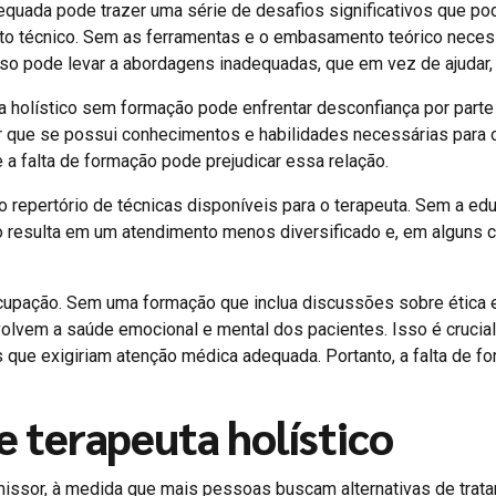
uada pode trazer uma série de desafios significativos que pod
o técnico. Sem as ferramentas e o embasamento teórico necessári
Isso pode levar a abordagens inadequadas, que em vez de ajuda
ta holístico sem formação pode enfrentar desconfiança por parte
var que se possui conhecimentos e habilidades necessárias para
 a falta de formação pode prejudicar essa relação.
o repertório de técnicas disponíveis para o terapeuta. Sem a ed
 resulta em um atendimento menos diversificado e, em alguns cas
upação. Sem uma formação que inclua discussões sobre ética e
olvem a saúde emocional e mental dos pacientes. Isso é crucial
es que exigiriam atenção médica adequada. Portanto, a falta de fo
e terapeuta holístico
romissor, à medida que mais pessoas buscam alternativas de trat