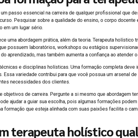
um passo essencial na carreira de qualquer profissional que des
 curso. Pesquisar sobre a qualidade do ensino, o corpo docente 
o em um lugar sério.
ece uma abordagem prática, além da teoria. Terapeuta holístico 
s que possuem laboratórios, workshops ou estágios supervisio
ção do aprendizado, mas também aumenta a confiança ao atender o
écnicas e disciplinas holísticas. Uma formação completa deve inc
. Essa variedade contribui para que você possua um arsenal de 
entes necessidades dos clientes.
 e objetivos de carreira. Pergunte a si mesmo que abordagem ter
o pode ajudar a guiar sua escolha, pois algumas formações podem 
 formação que esteja alinhada com suas paixões facilita o cami
um terapeuta holístico qual